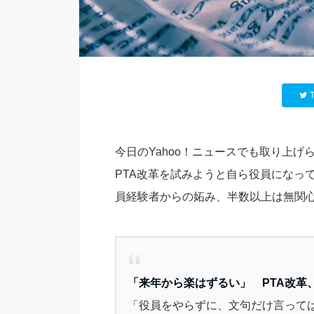
T
今日のYahoo！ニュースでも取り上げ
PTA改革を試みようと自ら役員になっ
員経験者からの妬み、半数以上は無関
「来年から楽はずるい」 PTA改革
「役員をやらずに、文句だけ言って