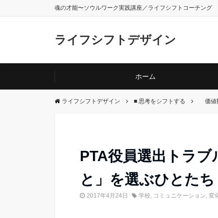
魂の才能〜ソウルワーク実践講座／ライフシフトコーチング
ライフシフトデザイン
ホーム
ライフシフトデザイン
■ 思考をシフトする
価値
PTA役員選出トラ
と」を選ぶひとたち
2017年4月24日
学校
,
コミュニケーション
,
変