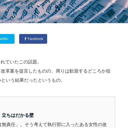
witter
Facebook
られていたこの話題。
て改革案を提言したものの、周りは歓迎するどころか役
心という結果だったというもの。
、立ちはだかる壁
は無責任」。そう考えて執行部に入ったある女性の改