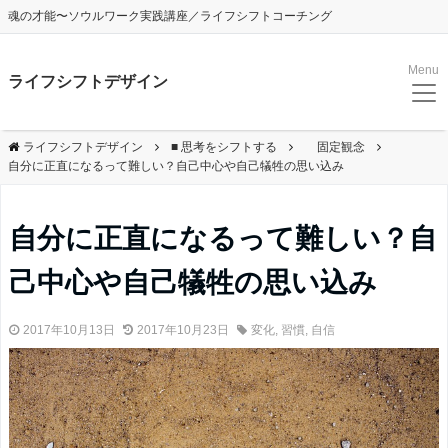
魂の才能〜ソウルワーク実践講座／ライフシフトコーチング
Menu
ライフシフトデザイン
ライフシフトデザイン
■ 思考をシフトする
固定観念
自分に正直になるって難しい？自己中心や自己犠牲の思い込み
自分に正直になるって難しい？自
己中心や自己犠牲の思い込み
2017年10月13日
2017年10月23日
変化
,
習慣
,
自信